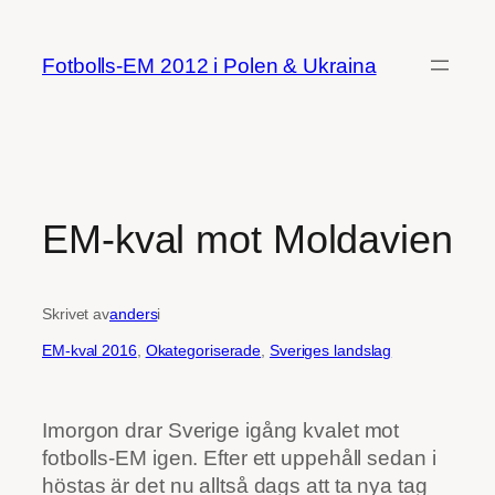
Hoppa
till
Fotbolls-EM 2012 i Polen & Ukraina
innehåll
EM-kval mot Moldavien
Skrivet av
anders
i
EM-kval 2016
, 
Okategoriserade
, 
Sveriges landslag
Imorgon drar Sverige igång kvalet mot
fotbolls-EM igen. Efter ett uppehåll sedan i
höstas är det nu alltså dags att ta nya tag