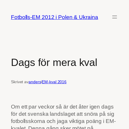
Hoppa
till
Fotbolls-EM 2012 i Polen & Ukraina
innehåll
Dags för mera kval
Skrivet av
anders
i
EM-kval 2016
Om ett par veckor så är det åter igen dags
för det svenska landslaget att snöra på sig
fotbollsskorna och jaga viktiga poäng i EM-
kvalet. Denna gång sker mötet på