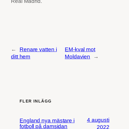
Real Madrid.
←
Renare vatten i
EM-kval mot
ditt hem
Moldavien
→
FLER INLÄGG
4 augusti
England nya mästare i
fotboll på damsidan
2022