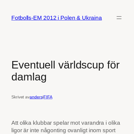
Hoppa
till
Fotbolls-EM 2012 i Polen & Ukraina
innehåll
Eventuell världscup för
damlag
Skrivet av
anders
i
FIFA
Att olika klubbar spelar mot varandra i olika
ligor är inte någonting ovanligt inom sport