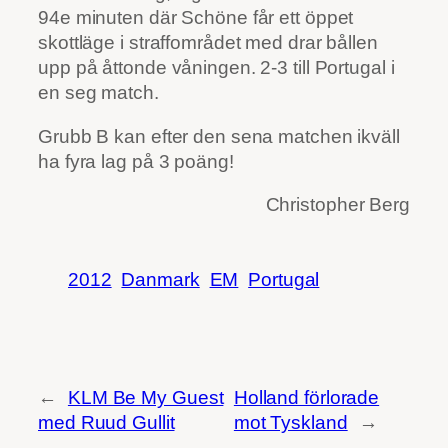
94e minuten där Schöne får ett öppet
skottläge i straffområdet med drar bållen
upp på åttonde våningen. 2-3 till Portugal i
en seg match.
Grubb B kan efter den sena matchen ikväll
ha fyra lag på 3 poäng!
Christopher Berg
2012
Danmark
EM
Portugal
←
KLM Be My Guest
Holland förlorade
med Ruud Gullit
mot Tyskland
→