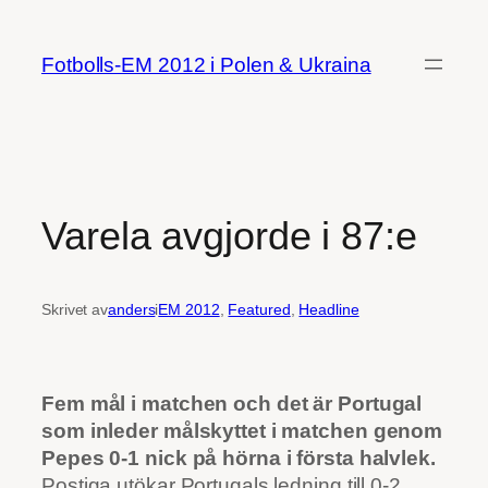
Hoppa
till
Fotbolls-EM 2012 i Polen & Ukraina
innehåll
Varela avgjorde i 87:e
Skrivet av
anders
i
EM 2012
, 
Featured
, 
Headline
Fem mål i matchen och det är Portugal
som inleder målskyttet i matchen genom
Pepes 0-1 nick på hörna i första halvlek.
Postiga utökar Portugals ledning till 0-2