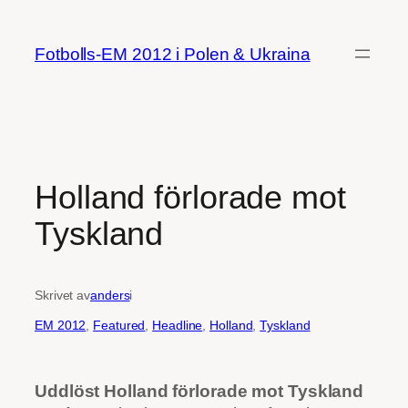
Hoppa
till
Fotbolls-EM 2012 i Polen & Ukraina
innehåll
Holland förlorade mot
Tyskland
Skrivet av
anders
i
EM 2012
, 
Featured
, 
Headline
, 
Holland
, 
Tyskland
Uddlöst Holland förlorade mot Tyskland