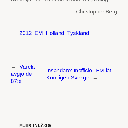
Christopher Berg
2012
EM
Holland
Tyskland
←
Varela
Insändare: Inofficiell EM-låt –
avgjorde i
Kom igen Sverige
→
87:e
FLER INLÄGG