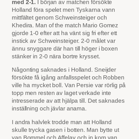
med 2-1.
I början av matchen försökte
Holland föra spelet men Tyskarna vann
mittfältet genom Schweinsteiger och
Khedira. Man of the match Mario Gomez
gjorde 1-0 efter att ha vänt sig fri efter ett
instick av Schweinsteiger. 2-0 målet var
ännu snyggare där han till höger i boxen
stänker in 2-0 nära bortre krysset.
Någonting saknades i Holland. Sneijder
försökte få igång anfallsspelet och Robben
ville ha mycket boll. Van Persie var rörlig på
topp men resten av laget verkade inte
intresserade av att hjälpa till. Det saknades
inställning och jävlar anama.
I andra halvlek trodde man att Holland
skulle trycka gasen i botten. Man bytte ut
van Bommel och Affelay och in kom van