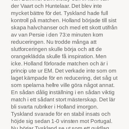
der Vaart och Huntelaar. Det blev inte
mycket bättre för det. Tyskland hade full
kontroll på matchen. Holland började till sist
skapa halvchanser och med ett skott utifrån
av van Persie i den 73:e minuten kom
reduceringen. Nu trodde många att
slutforceringen skulle börja och att de
orangeklädda skulle få inspiration. Men
icke. Holland förlorade matchen och är i
princip ute ur EM. Det verkade inte som om
laget kämpade för en reducering, det såg ut
som spelarna hellre ville göra något annat.
En sådan dålig inställning i en sådan viktig
match i ett sådant stort mästerskap. Det lär
bli svarta rubriker i Holland imorgon.
Tyskland svarade för en stabil insats och
höjde sig sedan 1-0 vinsten mot Portugal.
Nu börjar Tyskland se ut som ett guldlag.