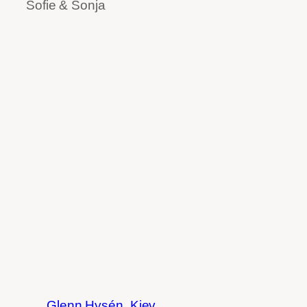
Sofie & Sonja
Glenn Hysén
Kiev