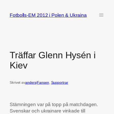
Hoppa
till
Fotbolls-EM 2012 i Polen & Ukraina
innehåll
Träffar Glenn Hysén i
Kiev
Skrivet av
anders
i
Fansen
, 
Supportrar
Stämningen var på topp på matchdagen.
Svenskar och ukrainare vinkade till