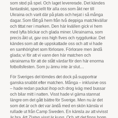
som stod på spel. Och laget levererade. Det kändes
fantastiskt, speciellt för alla oss som åkt ner till
Ukraina och varit där på plats och hejat i så många
dagar. Som fått gå hem från två deppiga matchkvällar
och tittat ner i marken. Den här kvällen gick vi hem
med lyfta blickar och glada miner. Ukrainarna, som
precis åkt ut, gav oss high fives och ryggdunkar. Det
kändes som att de uppskattade oss och att vi hade
en samhörighet som förlorare. Förlorare men ändå
glada; vi för att vi vann den här matchen och
ukrainarna för att de stått värdar för den här enorma
fotbollsfesten. Som ju ännu inte är slut…
För Sveriges del tömdes det dock på supportrar
ganska snabbt efter matchen. Många – inklusive oss
– hade redan packat ihop och drog iväg med bussar
och bilar mitt i natten. Visst hade vi gärna stannat
längre om det gått bättre för Sverige. Men nu är det
som det är och det var ändå med en skön känsla vi
rullade ut från Camp Sweden. En känsla av att vivisst
är bra. Att Zlatan visst är kung. Och att det finns hopp