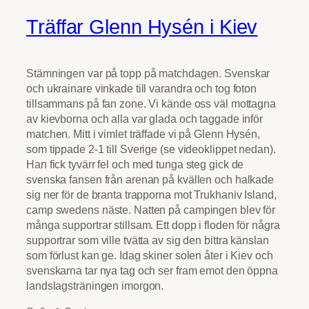
Träffar Glenn Hysén i Kiev
Stämningen var på topp på matchdagen. Svenskar
och ukrainare vinkade till varandra och tog foton
tillsammans på fan zone. Vi kände oss väl mottagna
av kievborna och alla var glada och taggade inför
matchen. Mitt i vimlet träffade vi på Glenn Hysén,
som tippade 2-1 till Sverige (se videoklippet nedan).
Han fick tyvärr fel och med tunga steg gick de
svenska fansen från arenan på kvällen och halkade
sig ner för de branta trapporna mot Trukhaniv Island,
camp swedens näste. Natten på campingen blev för
många supportrar stillsam. Ett dopp i floden för några
supportrar som ville tvätta av sig den bittra känslan
som förlust kan ge. Idag skiner solen åter i Kiev och
svenskarna tar nya tag och ser fram emot den öppna
landslagsträningen imorgon.