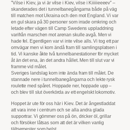
”Vilse i Kiev, ja vi är vilse i Kiev, vilse i Kiiiiieeeev” –
skanderades det i tunnelbanegångarna både på väg
till matchen mot Ukraina och den mot England. Vi var
en gul skara på 30 personer som irrade omkring och
letade efter vägen till Camp Swedens uppladdning
varifrån marschen mot arenan skulle avgå. Men vi
hade fel. Egentligen var vi inte vilse alls. Vi tog ett par
omvägar men vi kom ändå fram till samlingsplatsen i
tid. Vi kanske åkte två tunnelbanestationer för mycket
åt än det ena, än det andra hållet. Men till slut var vi
framme vid målet.
Sveriges landslag kom inte ända fram till målet. De
stannade nere i tunnelbanegångarna och lekte rysk
roulette med spåret. Hoppade ner, hoppade upp –
och blev till slut överkörda av ett engelskt lokomotiv.
Hoppet är ute för oss här i Kiev. Det är ångestladdat
att vara inne i centrum och se alla andra glada
supportrar. Vi gömmer oss på ön, dricker öl, grillar
och försöker låtsas som att det är vilken vanlig
tältsemester som helst.