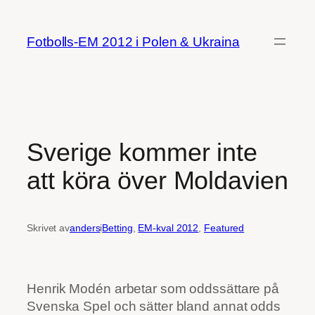
Hoppa
till
Fotbolls-EM 2012 i Polen & Ukraina
innehåll
Sverige kommer inte
att köra över Moldavien
Skrivet av
anders
i
Betting
, 
EM-kval 2012
, 
Featured
Henrik Modén arbetar som oddssättare på
Svenska Spel och sätter bland annat odds