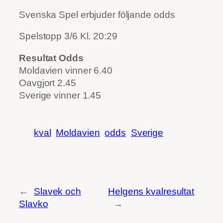
Svenska Spel erbjuder följande odds
Spelstopp 3/6 Kl. 20:29
Resultat Odds
Moldavien vinner 6.40
Oavgjort 2.45
Sverige vinner 1.45
kval
Moldavien
odds
Sverige
←
Slavek och
Helgens kvalresultat
Slavko
→