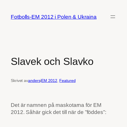
Hoppa
till
Fotbolls-EM 2012 i Polen & Ukraina
innehåll
Slavek och Slavko
Skrivet av
anders
i
EM 2012
, 
Featured
Det är namnen på maskotarna för EM
2012. Såhär gick det till när de ”föddes”: