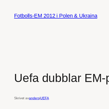
Hoppa
till
Fotbolls-EM 2012 i Polen & Ukraina
innehåll
Uefa dubblar EM-pe
Skrivet av
anders
i
UEFA