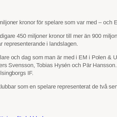
ljoner kronor för spelare som var med – och Elf
igare 450 miljoner kronor till mer än 900 miljon
 representerande i landslagen.
elare och dag som man är med i EM i Polen & U
nders Svensson, Tobias Hysén och Pär Hansson. 
lsingborgs IF.
e klubbar som en spelare representerat de två s