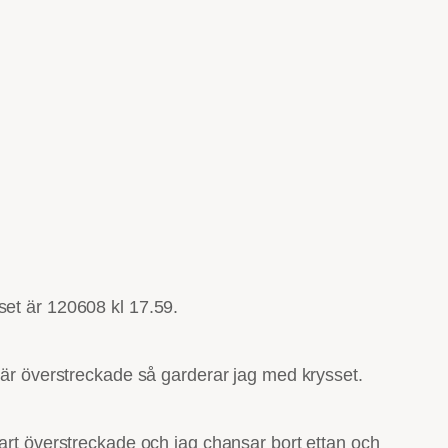
set är 120608 kl 17.59.
e är överstreckade så garderar jag med krysset.
lart överstreckade och jag chansar bort ettan och