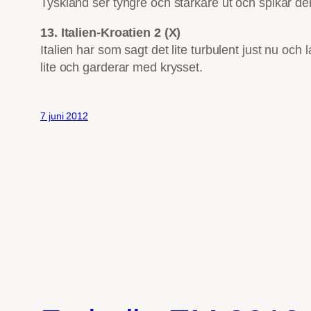
Tyskland ser tyngre och starkare ut och spikar de
13. Italien-Kroatien 2 (X)
Italien har som sagt det lite turbulent just nu och
lite och garderar med krysset.
7 juni 2012