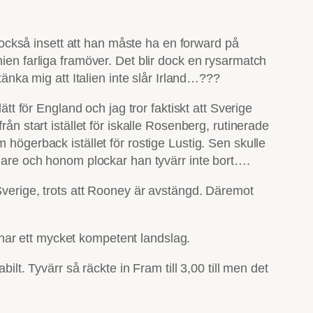
ckså insett att han måste ha en forward på
nien farliga framöver. Det blir dock en rysarmatch
tänka mig att Italien inte slår Irland…???
ätt för England och jag tror faktiskt att Sverige
ån start istället för iskalle Rosenberg, rutinerade
 högerback istället för rostige Lustig. Sen skulle
elare och honom plockar han tyvärr inte bort….
 Sverige, trots att Rooney är avstängd. Däremot
har ett mycket kompetent landslag.
ilt. Tyvärr så räckte in Fram till 3,00 till men det