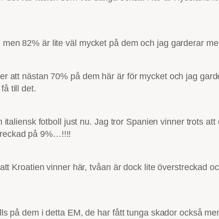
ag men 82% är lite väl mycket på dem och jag garderar me
cker att nästan 70% på dem här är för mycket och jag gard
 till det.
m italiensk fotboll just nu. Jag tror Spanien vinner trots at
treckad på 9%…!!!!
or att Kroatien vinner här, tvåan är dock lite överstreckad
e alls på dem i detta EM, de har fått tunga skador också m