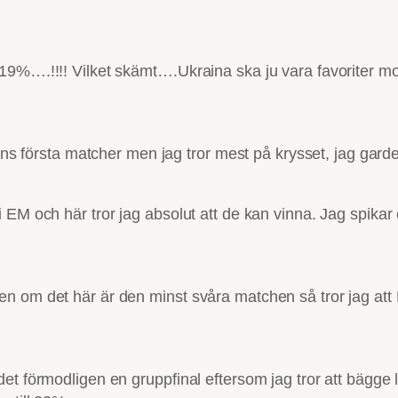
9%….!!!! Vilket skämt….Ukraina ska ju vara favoriter mot 
gens första matcher men jag tror mest på krysset, jag gar
 EM och här tror jag absolut att de kan vinna. Jag spika
 om det här är den minst svåra matchen så tror jag att D
et förmodligen en gruppfinal eftersom jag tror att bägge l