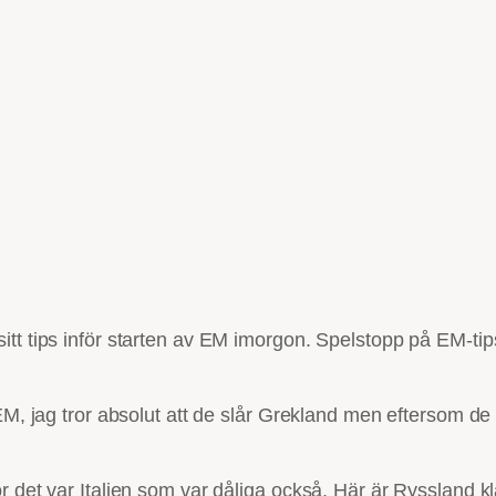
tt tips inför starten av EM imorgon. Spelstopp på EM-tip
 EM, jag tror absolut att de slår Grekland men eftersom d
r det var Italien som var dåliga också. Här är Ryssland k