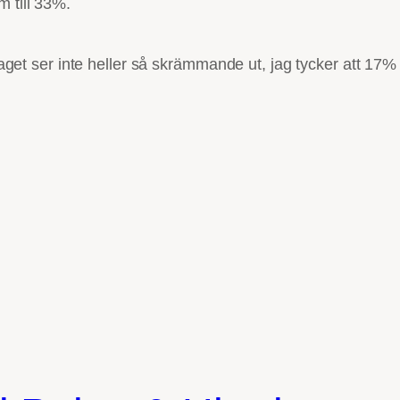
m till 33%.
 laget ser inte heller så skrämmande ut, jag tycker att 17%