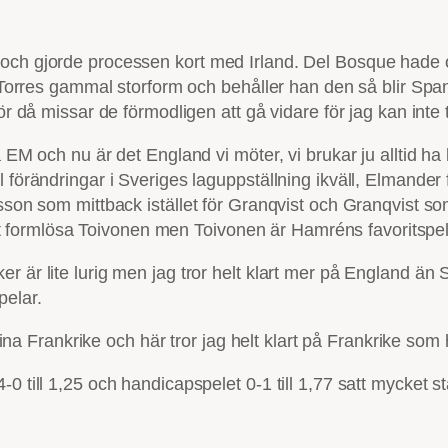
 och gjorde processen kort med Irland. Del Bosque hade o
e Torres gammal storform och behåller han den så blir Spa
ör då missar de förmodligen att gå vidare för jag kan inte 
EM och nu är det England vi möter, vi brukar ju alltid ha l
förändringar i Sveriges laguppställning ikväll, Elmander fr
sson som mittback istället för Granqvist och Granqvist som
r helt formlösa Toivonen men Toivonen är Hamréns favoritsp
r är lite lurig men jag tror helt klart mer på England än
pelar.
Frankrike och här tror jag helt klart på Frankrike som 
till 1,25 och handicapspelet 0-1 till 1,77 satt mycket stab