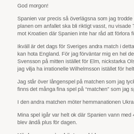
God morgon!
Spanien var precis så överlägsna som jag trodde
planen om anfallet ska bli riktigt vasst, nu visad
mot Kroatien där Spanien inte har råd att förlora f
Ikväll är det dags för Sveriges andra match i detta 
kan hota England. För jag förväntar mig en hel del 
Svensson på mitten istället för Elm, nickstarka Ol
jag vilja ha irrationelle Wilhelmsson istället fö
Jag står över långenspel på matchen som jag tycke
finns det många fina spel på “matchen” som jag s
I den andra matchen möter hemmanationen Ukraina 
Mina spel igår var helt ok där Spanien vann med 4-0 
blev ändå plus för dagen.