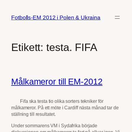
Hoppa
till
Fotbolls-EM 2012 i Polen & Ukraina
innehåll
Etikett:
testa. FIFA
Målkameror till EM-2012
Fifa ska testa tio olika sorters tekniker för
målkameror. På ett möte i Cardiff nästa månad tar de
ställning till resultatet.
Under sommarens VM i Sydafrika började
diskussionen om målkameror ta fart på allvar igen. Vi