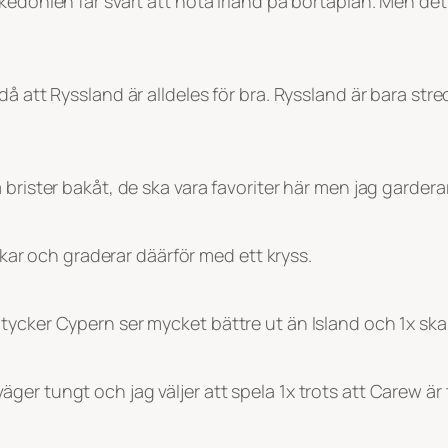
edonien får svårt att hota Irland på bortaplan. Men det 
ndå att Ryssland är alldeles för bra. Ryssland är bara
brister bakåt, de ska vara favoriter här men jag gardera
pikar och graderar däärför med ett kryss.
tycker Cypern ser mycket bättre ut än Island och 1x ska 
r tungt och jag väljer att spela 1x trots att Carew är t