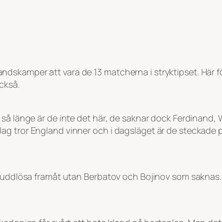
skamper att vara de 13 matcherna i stryktipset. Här föl
ckså.
 så länge är de inte det här, de saknar dock Ferdinand
ag tror England vinner och i dagsläget är de steckad
 uddlösa framåt utan Berbatov och Bojinov som saknas. S