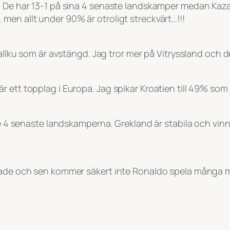
! De har 13-1 på sina 4 senaste landskamper medan Kaza
men allt under 90% är otroligt streckvärt…!!!
Dallku som är avstängd. Jag tror mer på Vitryssland och de
 ett topplag i Europa. Jag spikar Kroatien till 49% som
e 4 senaste landskamperna. Grekland är stabila och vinner
kade och sen kommer säkert inte Ronaldo spela många min