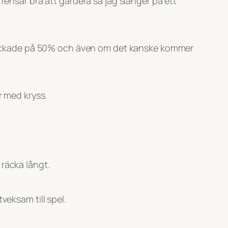
rensar bra att gardera så jag slänger på ett
 streckade på 50% och även om det kanske kommer
r med kryss.
räcka långt.
veksam till spel.