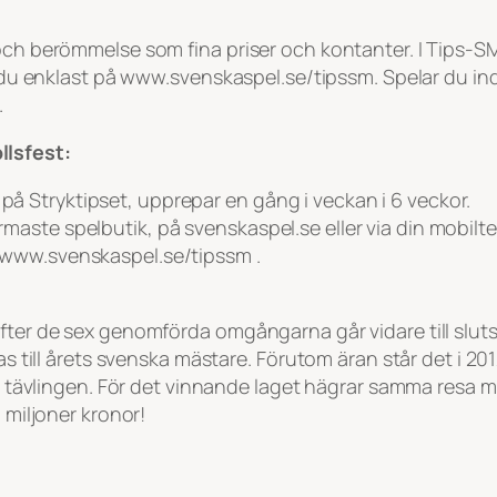
och berömmelse som fina priser och kontanter. I Tips-SM
r du enklast på www.svenskaspel.se/tipssm. Spelar du ind
.
llsfest:
 på Stryktipset, upprepar en gång i veckan i 6 veckor.
ärmaste spelbutik, på svenskaspel.se eller via din mobilte
på www.svenskaspel.se/tipssm .
efter de sex genomförda omgångarna går vidare till slu
as till årets svenska mästare. Förutom äran står det i 201
ella tävlingen. För det vinnande laget hägrar samma res
 miljoner kronor!