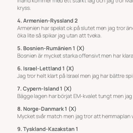
Irland kommer med ett starkt lag och jag tror Mak
kryss.
4. Armenien-Ryssland 2
Armenien har spelat ok på slutet men jag tror ä
öka lite så spikar jag utan att tveka.
5. Bosnien-Rumänien 1 (X)
Bosnien är mycket starka offensivt men har klara 
6. Israel-Lettland 1 (X)
Jag tror helt klart på Israel men jag har bättre s
7. Cypern-Island 1 (X)
Bägge lagen har börjat EM-kvalet tungt men jag 
8. Norge-Danmark 1 (X)
Mycket svår match men jag tror att hemmaplan väge
9. Tyskland-Kazakstan 1