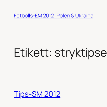
Hoppa
till
Fotbolls-EM 2012 i Polen & Ukraina
innehåll
Etikett:
stryktipse
Tips-SM 2012