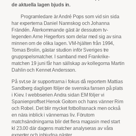
de aktuella lagen bjuds in.
Programledare är André Pops som vid sin sida
har experterna Daniel Nannskog och Johanna
Frändén. Återkommande gäst är dessutom tv-
legenden Arne Hegerfors som delar med sig av sina
minnen om de olika lagen. VM-hjälten från 1994,
Tomas Brolin, gästar studion inför Sveriges tre
gruppspelsmatcher. I samband med Frankrike-
matchen 19 juni får han sällskap av kollegorna Martin
Dahlin och Kennet Andersson.
På svt.se är supportrarna i fokus då reportern Mattias
Sandberg dagligen följer de svenska fansen på plats
i Kiev. I webbserien Andra sidan EM följer vi
Spanienproffset Henok Goitom och hans vänner Rim
och Robel. Det blir mycket fotbollssnack men också
en nära inblick i vännernas liv. Förutom
matchsändningarna blir det flera magasin med start
kl 23.00 där dagens matcher analyseras av våra
experter och inbjudna gäster.