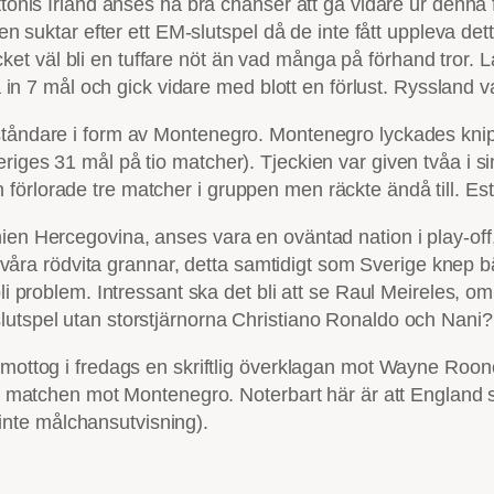
tonis Irland anses ha bra chanser att gå vidare ur denna fi
gen suktar efter ett EM-slutspel då de inte fått uppleva det
t väl bli en tuffare nöt än vad många på förhand tror. L
ra in 7 mål och gick vidare med blott en förlust. Ryssland
ståndare i form av Montenegro. Montenegro lyckades knip
riges 31 mål på tio matcher). Tjeckien var given tvåa i 
förlorade tre matcher i gruppen men räckte ändå till. E
en Hercegovina, anses vara en oväntad nation i play-off, f
för våra rödvita grannar, detta samtidigt som Sverige knep
bli problem. Intressant ska det bli att se Raul Meireles, o
lutspel utan storstjärnorna Christiano Ronaldo och Nani?
A mottog i fredags en skriftlig överklagan mot Wayne Roo
sta matchen mot Montenegro. Noterbart här är att England 
r inte målchansutvisning).