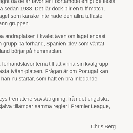
ght då de är favoriter i bortamötet enligt de flesta
ta sedan 1988. Det lär dock blir en tuff match,
aget som kanske inte hade den allra tuffaste
 vann gruppen.
a andraplatsen i kvalet även om laget endast
sin grupp på förhand, Spanien blev som väntat
stland börjar på hemmaplan.
örhandsfavoriterna till att vinna sin kvalgrupp
 bästa tvåan-platsen. Frågan är om Portugal kan
m han nu startar, som haft en bra inledande
neys trematchersavstängning, från det engelska
själva tillämpar samma regler i Premier League,
Chris Berg