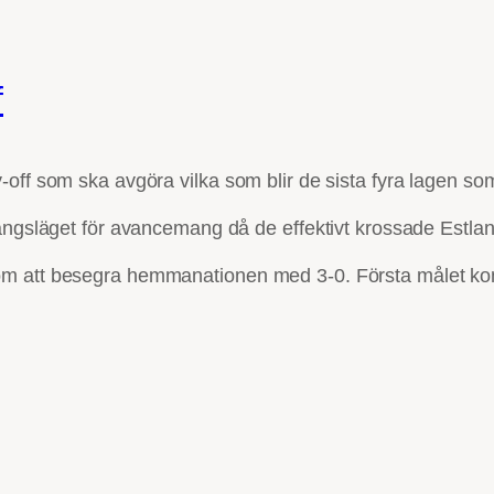
f
off som ska avgöra vilka som blir de sista fyra lagen som
gångsläget för avancemang då de effektivt krossade Estlan
om att besegra hemmanationen med 3-0. Första målet kom