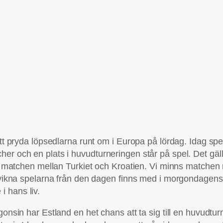
pryda löpsedlarna runt om i Europa på lördag. Idag spel
er och en plats i huvudturneringen står på spel. Det gäll
id i matchen mellan Turkiet och Kroatien. Vi minns match
besvikna spelarna från den dagen finns med i morgondagen
 hans liv.
gonsin har Estland en het chans att ta sig till en huvudtu