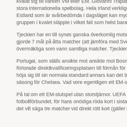
kvalat sig till varken VM eller EM. Giovanni Trapat
stora internationella spelbolag. Hela Irland verkli
Estland som är svårbedömda i dagsläget kan mycke
gruppen i kvalet släppte i vilket fall som helst ba
Tjeckien har en till synes ganska överkomlig mot
gjorde 7 mål på åtta matcher (att jämföra med Sve
övermäktiga som vann samtliga matcher. Tjeckien 
Portugal, som ställs ansikte mot ansikte mot Bosni
förlorade direktkvalificeringsplatsen till förmån 
höja sig till sin normala standard annars kan det 
säsong för Chelsea. Vad vore egentligen ett EM-s
På tal om ett EM-slutspel utan storstjärnor. UEF
fotbollförbundet, för hans onödiga röda kort i si
det vill säga tre matcher vid direkt rött kort (gälle