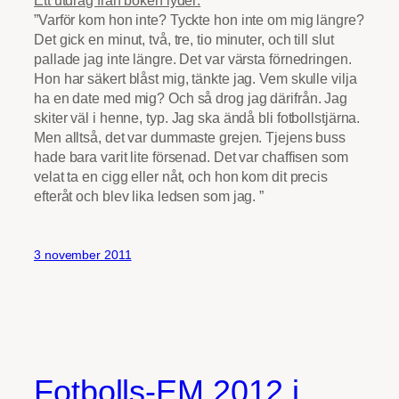
”Varför kom hon inte? Tyckte hon inte om mig längre?
Det gick en minut, två, tre, tio minuter, och till slut
pallade jag inte längre. Det var värsta förnedringen.
Hon har säkert blåst mig, tänkte jag. Vem skulle vilja
ha en date med mig? Och så drog jag därifrån. Jag
skiter väl i henne, typ. Jag ska ändå bli fotbollstjärna.
Men alltså, det var dummaste grejen. Tjejens buss
hade bara varit lite försenad. Det var chaffisen som
velat ta en cigg eller nåt, och hon kom dit precis
efteråt och blev lika ledsen som jag. ”
3 november 2011
Fotbolls-EM 2012 i