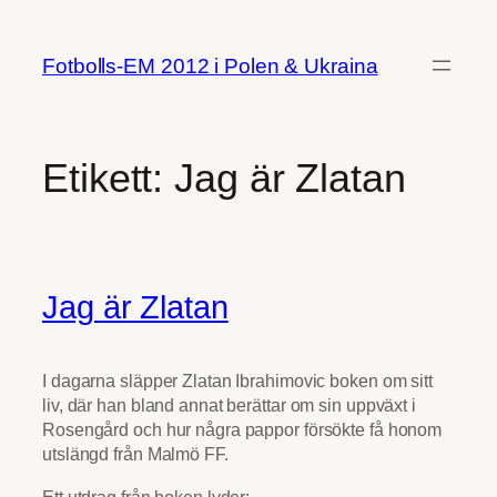
Hoppa
till
Fotbolls-EM 2012 i Polen & Ukraina
innehåll
Etikett:
Jag är Zlatan
Jag är Zlatan
I dagarna släpper Zlatan Ibrahimovic boken om sitt
liv, där han bland annat berättar om sin uppväxt i
Rosengård och hur några pappor försökte få honom
utslängd från Malmö FF.
Ett utdrag från boken lyder: