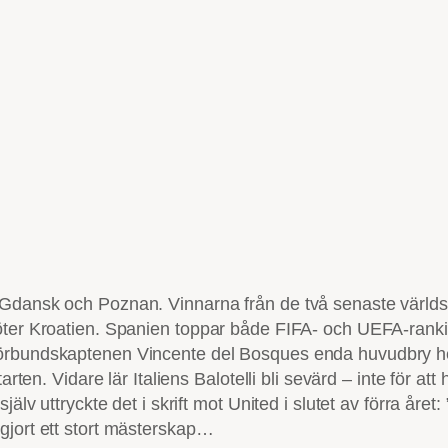
i Gdansk och Poznan. Vinnarna från de två senaste värl
öter Kroatien. Spanien toppar både FIFA- och UEFA-ranki
örbundskaptenen Vincente del Bosques enda huvudbry hete
arten. Vidare lär Italiens Balotelli bli sevärd – inte för at
älv uttryckte det i skrift mot United i slutet av förra året:
gjort ett stort mästerskap…