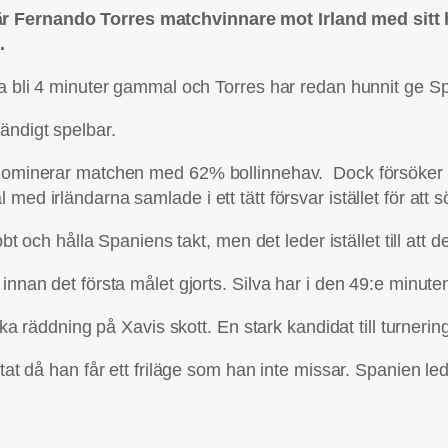
är Fernando Torres matchvinnare mot Irland med sitt 
.
ara bli 4 minuter gammal och Torres har redan hunnit ge 
ändigt spelbar.
 dominerar matchen med 62% bollinnehav. Dock försöker fo
ed irländarna samlade i ett tätt försvar istället för att s
bt och hålla Spaniens takt, men det leder istället till att d
innan det första målet gjorts. Silva har i den 49:e minuten
iska räddning på Xavis skott. En stark kandidat till turneri
ltat då han får ett friläge som han inte missar. Spanien l