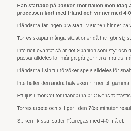
Han startade på bänken mot Italien men idag 
processen kort med Irland och vinner med 4-0
Irländarna får ingen bra start. Matchen hinner b
Torres skapar många situationer då han gör sig st
Inte helt oväntat så är det Spanien som styr och
passar alldeles för många gånger nära Irlands mål m
Irländarna i sin tur försöker spela alldeles för snab
Inte heller den andra halvleken hinner bli gammal 
Ett ljus i mörkret för irländarna är Givens fantast
Torres arbete och slit ger i den 70:e minuten resu
Spiken i kistan sätter Fàbregas med 4-0 målet.