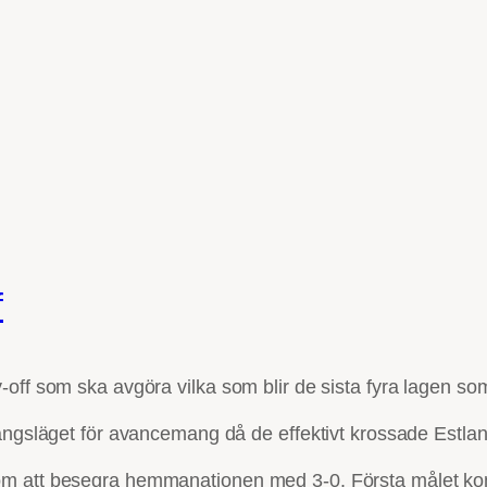
f
off som ska avgöra vilka som blir de sista fyra lagen som
gångsläget för avancemang då de effektivt krossade Estlan
om att besegra hemmanationen med 3-0. Första målet kom