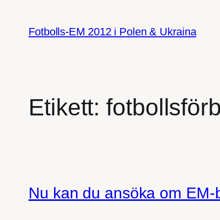
Hoppa
till
Fotbolls-EM 2012 i Polen & Ukraina
innehåll
Etikett:
fotbollsför
Nu kan du ansöka om EM-bil