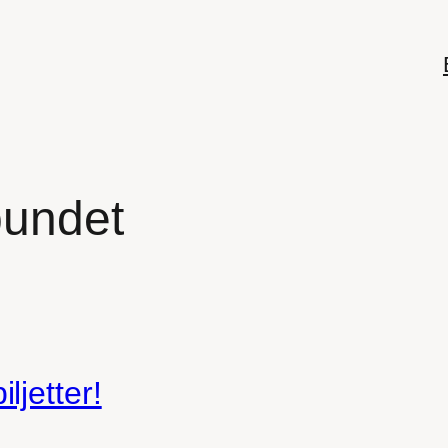
bundet
jetter!