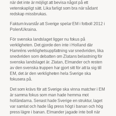
när det inte är möjligt att bevisa något på ett
vetenskapligt sätt. Lika farligt som bra när sådant
redskap missbrukas.
Faktum kvarstår att Sverige spelar EM i fotboll 2012 i
Polen/Ukraina.
För svenska landslaget ligger nu fokus på
verkligheten. Det gjorde den inte i Holland där
Hamréns verklighetsuppfattning var snedvriden, lika
snedvriden som debatten om Zlatans belastning för
svenska landslaget är. Zlatan, Elmander och resten
av den svenska truppen har gjort sitt för att ta sig till
EM, det är den verkligheten hela Sverige ska
fokusera på.
Det som krävs för att Sverige ska vinna matcher i EM
är samma fokus som man hade hemma mot
holländarna. Senast hade Sverige en struktur, laget
var samlat och hade låg press högt i banan och hög
press lägre i banan. Elmander jagade inte boll när