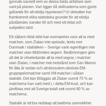
gynnats oavsett vem av dessa båda anfallare som
varit på planen. Vari ligger då skillnaderna som gjorts
gällande för att stödja hypotesen? Ur debatten har
framkommit olika statistiska grunder för att stödja
påståendet, kanske till och med ett riktat och
subjektivt stöd.
Ett sådant riktat stöd kan exempelvis vara att ta med
matchen, som Zlatan inte spelade, borta mot
Danmark i statistiken – Sverige vann egentligen inte
matchen utan tilldömdes segern. Bedömningen görs
att det är vilseledande att ta med segrar, i matcher
utan Zlatan, i matcher mot motstånd som San Marino
för åtta år sedan och att dessutom utesluta EM-
gruppspelsmatcher samt VM matcher i sådan
statistik. Det kan tilläggas att Zlatan vunnit 75 % av
matcherna han varit med i, i detta EM-kval, och kan
jämföras mot att Sverige totalt sett vunnit 80 % av
matcherna.
Statistik är ett bra redskap att bedöma sannolikhet