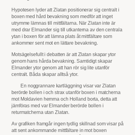
Hypotesen lyder att Zlatan positionerar sig centralt i
boxen med hård bevakning som medför att inget
utrymme lämnas till mittfältarna. När Zlatan inte är
med drar Elmander sig till utkanterna av den centrala
ytan i boxen för att lämna plats åt mittfältare som
ankommer sent mot en lättare bevakning.
Motsägelsefullt i debatten är att Zlatan skapar ytor
genom hans hårda bevakning. Samtidigt skapar
Elmander ytor genom att han rör sig lite utanför
centralt. Båda skapar alltså ytor.
En noggrannare kartläggning visar var Zlatan
berörde bollen i och strax utanför boxen i matcherna
mot Moldavien hemma och Holland borta, detta att
jämföras med var Elmander berörde bollen i
returmatcherna utan Zlatan.
Av grafiken framgår ingen tydlig skillnad som visar på
att sent ankommande mittfältare in mot boxen