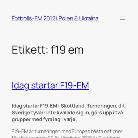
Hoppa
till
Fotbolls-EM 2012 i Polen & Ukraina
innehåll
Etikett:
f19 em
Idag startar F19-EM
Idag startar F19-EM i Skottland. Turneringen, dit
Sverige tyvärr inte kvalade sig in, görs upp i två
grupper med fyra lag i varje.
F19-EM är turneringen med Europas bästa nationer
för damer under 20 år. Värdland 2019 är Skottland.