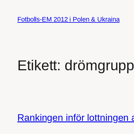
Hoppa
till
Fotbolls-EM 2012 i Polen & Ukraina
innehåll
Etikett:
drömgrup
Rankingen inför lottningen