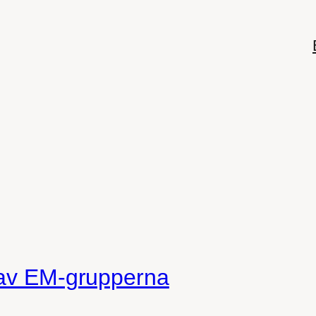
p
 av EM-grupperna