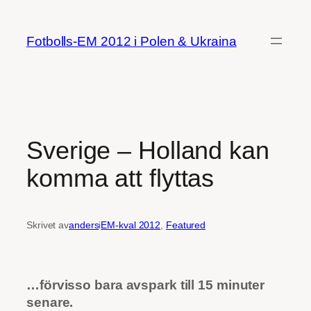
Hoppa
till
Fotbolls-EM 2012 i Polen & Ukraina
innehåll
Sverige – Holland kan
komma att flyttas
Skrivet av
anders
i
EM-kval 2012
, 
Featured
…förvisso bara avspark till 15 minuter
senare.