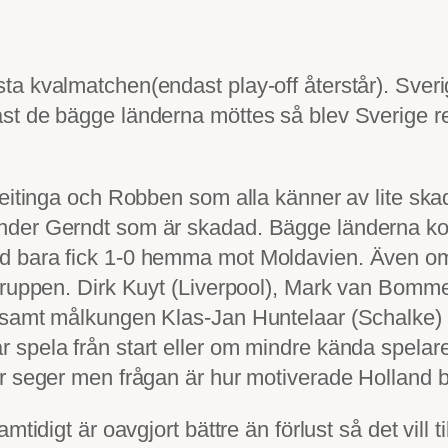
sta kvalmatchen(endast play-off återstår). Sver
t de bägge länderna möttes så blev Sverige rejä
Heitinga och Robben som alla känner av lite ska
nder Gerndt som är skadad. Bägge länderna ko
nd bara fick 1-0 hemma mot Moldavien. Även o
truppen. Dirk Kuyt (Liverpool), Mark van Bommel
) samt målkungen Klas-Jan Huntelaar (Schalke)
 spela från start eller om mindre kända spela
r seger men frågan är hur motiverade Holland bli
idigt är oavgjort bättre än förlust så det vill ti