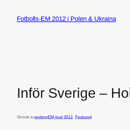
Hoppa
till
Fotbolls-EM 2012 i Polen & Ukraina
innehåll
Inför Sverige – Ho
Skrivet av
anders
i
EM-kval 2012
, 
Featured