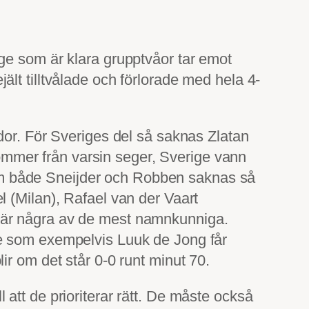
ige som är klara grupptvåor tar emot
lt tilltvålade och förlorade med hela 4-
dor. För Sveriges del så saknas Zlatan
mmer från varsin seger, Sverige vann
m både Sneijder och Robben saknas så
 (Milan), Rafael van der Vaart
 är några av de mest namnkunniga.
re som exempelvis Luuk de Jong får
r om det står 0-0 runt minut 70.
ll att de prioriterar rätt. De måste också