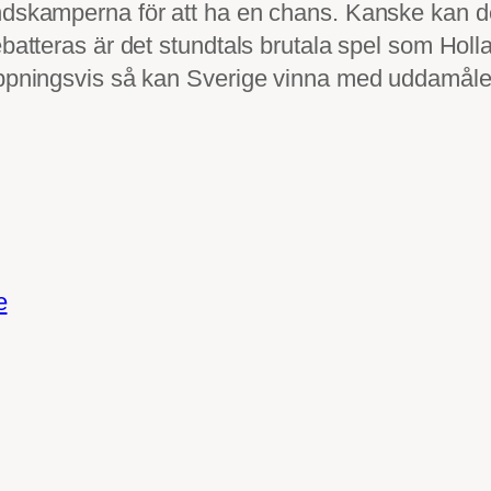
ndskamperna för att ha en chans. Kanske kan de
atteras är det stundtals brutala spel som Holland
oppningsvis så kan Sverige vinna med uddamålet 
e