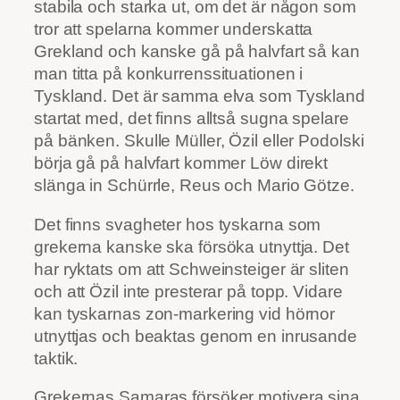
stabila och starka ut, om det är någon som
tror att spelarna kommer underskatta
Grekland och kanske gå på halvfart så kan
man titta på konkurrenssituationen i
Tyskland. Det är samma elva som Tyskland
startat med, det finns alltså sugna spelare
på bänken. Skulle Müller, Özil eller Podolski
börja gå på halvfart kommer Löw direkt
slänga in Schürrle, Reus och Mario Götze.
Det finns svagheter hos tyskarna som
grekerna kanske ska försöka utnyttja. Det
har ryktats om att Schweinsteiger är sliten
och att Özil inte presterar på topp. Vidare
kan tyskarnas zon-markering vid hörnor
utnyttjas och beaktas genom en inrusande
taktik.
Grekernas Samaras försöker motivera sina