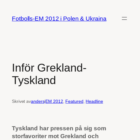
Hoppa
till
Fotbolls-EM 2012 i Polen & Ukraina
innehåll
Inför Grekland-
Tyskland
Skrivet av
anders
i
EM 2012
, 
Featured
, 
Headline
Tyskland har pressen på sig som
storfavoriter mot Grekland och