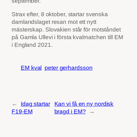
september.
Strax efter, 8 oktober, startar svenska
damlandslaget resan mot ett nytt
mästerskap. Slovakien står för motståndet
på Gamla Ullevi i första kvalmatchen till EM
i England 2021.
EM kval
peter gerhardsson
←
Idag startar
Kan vi få en ny nordisk
F19-EM
bragd i EM?
→