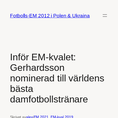
Hoppa
till
Fotbolls-EM 2012 i Polen & Ukraina
innehåll
Inför EM-kvalet:
Gerhardsson
nominerad till världens
bästa
damfotbollstränare
Skrivet av
alex
i
EM 2021
, 
EM-kval 2019