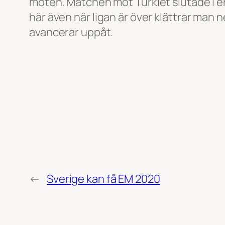
möten. Matchen mot Turkiet slutade i en 
här även när ligan är över klättrar man n
avancerar uppåt.
←
Sverige kan få EM 2020