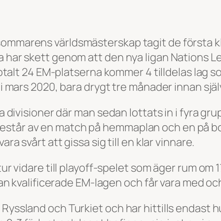
 sommarens världsmästerskap tagit de första
a har skett genom att den nya ligan Nations Le
 totalt 24 EM-platserna kommer 4 tilldelas lag 
m i mars 2020, bara drygt tre månader innan sjä
a divisioner där man sedan lottats in i fyra grup
estår av en match på hemmaplan och en på bor
ra svårt att gissa sig till en klar vinnare.
ur vidare till playoff-spelet som äger rum om 1½ 
redan kvalificerade EM-lagen och får vara med o
Ryssland och Turkiet och har hittills endast h