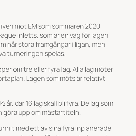
 kliven mot EM som sommaren 2020
ague inletts, som är en väg för lagen
som når stora framgångar i ligan, men
lva turneringen spelas.
per om tre eller fyra lag. Alla lag möter
taplan. Lagen som möts är relativt
år, där 16 lag skall bli fyra. De lag som
ch göra upp om mästartiteln.
unnit med ett av sina fyra inplanerade