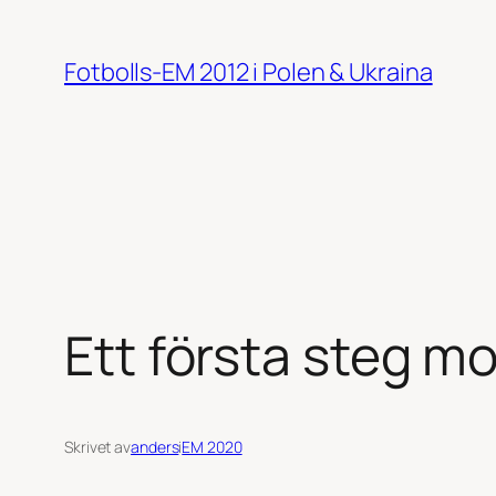
Hoppa
till
Fotbolls-EM 2012 i Polen & Ukraina
innehåll
Ett första steg m
Skrivet av
anders
i
EM 2020