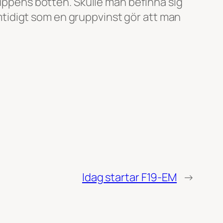
ruppens botten. Skulle man befinna sig
samtidigt som en gruppvinst gör att man
Idag startar F19-EM
→