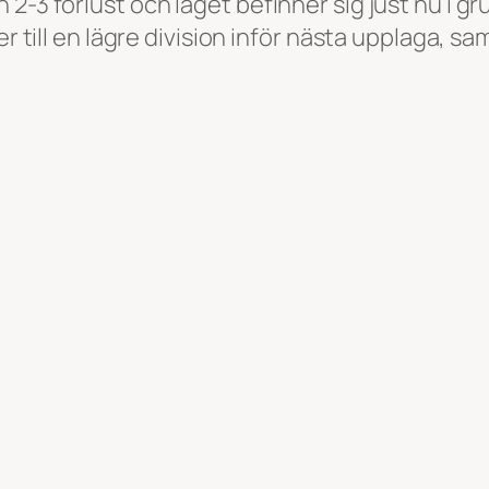
2-3 förlust och laget befinner sig just nu i g
er till en lägre division inför nästa upplaga, 