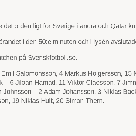
de det ordentligt för Sverige i andra och Qatar 
andet i den 50:e minuten och Hysén avslutade
chen på Svenskfotboll.se.
 Emil Salomonsson, 4 Markus Holgersson, 15 M
k – 6 Jiloan Hamad, 11 Viktor Claesson, 7 Ji
 Johnsson – 2 Adam Johansson, 3 Niklas Backm
son, 19 Niklas Hult, 20 Simon Thern.