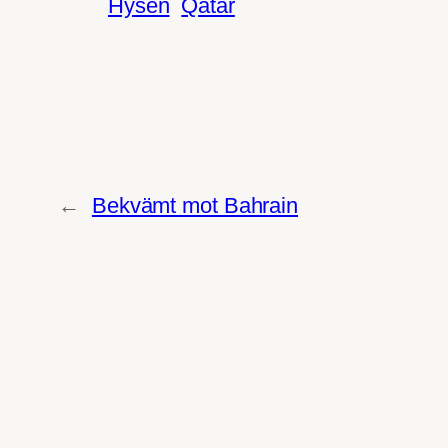
Hysén
Qatar
←
Bekvämt mot Bahrain