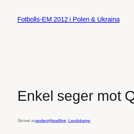
Hoppa
till
Fotbolls-EM 2012 i Polen & Ukraina
innehåll
Enkel seger mot Q
Skrivet av
anders
i
Headline
, 
Landskamp