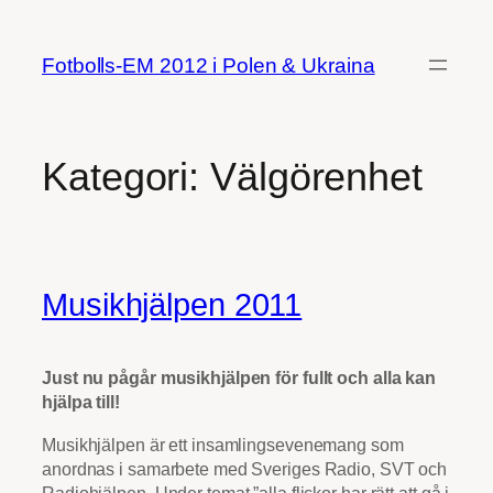
Hoppa
till
Fotbolls-EM 2012 i Polen & Ukraina
innehåll
Kategori:
Välgörenhet
Musikhjälpen 2011
Just nu pågår musikhjälpen för fullt och alla kan
hjälpa till!
Musikhjälpen är ett insamlingsevenemang som
anordnas i samarbete med Sveriges Radio, SVT och
Radiohjälpen. Under temat ”alla flickor har rätt att gå i