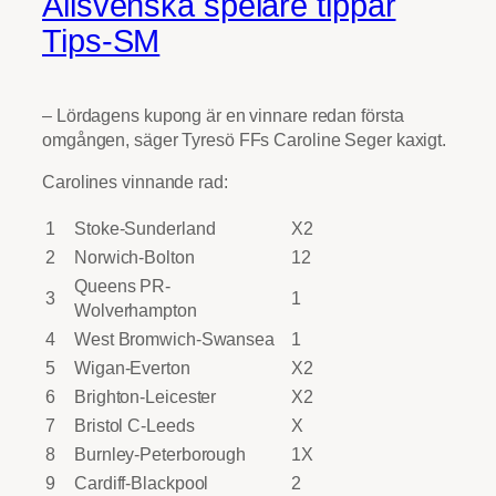
Allsvenska spelare tippar
Tips-SM
– Lördagens kupong är en vinnare redan första
omgången, säger Tyresö FFs Caroline Seger kaxigt.
Carolines vinnande rad:
1
Stoke-Sunderland
X2
2
Norwich-Bolton
12
Queens PR-
3
1
Wolverhampton
4
West Bromwich-Swansea
1
5
Wigan-Everton
X2
6
Brighton-Leicester
X2
7
Bristol C-Leeds
X
8
Burnley-Peterborough
1X
9
Cardiff-Blackpool
2