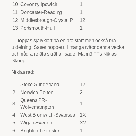
10
Coventry-Ipswich
1
11
Doncaster-Reading
1
12
Middlesbrough-Crystal P
12
13
Portsmouth-Hull
1
– Hoppas självklart på en bra start men också bra
utdelning. Sätter hoppet till många tvåor denna vecka
och några rejäla skrällar, säger Malmö FFs Niklas
Skoog
Niklas rad:
1
Stoke-Sunderland
12
2
Norwich-Bolton
2
Queens PR-
3
1
Wolverhampton
4
West Bromwich-Swansea
1X
5
Wigan-Everton
X2
6
Brighton-Leicester
1