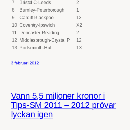
7
Bristol C-Leeds
2
8
Burnley-Peterborough
1
9
Cardiff-Blackpool
12
10
Coventry-Ipswich
X2
11
Doncaster-Reading
2
12
Middlesbrough-Crystal P
12
13
Portsmouth-Hull
1X
3 februari 2012
Vann 5,5 miljoner kronor i
Tips-SM 2011 – 2012 prövar
lyckan igen