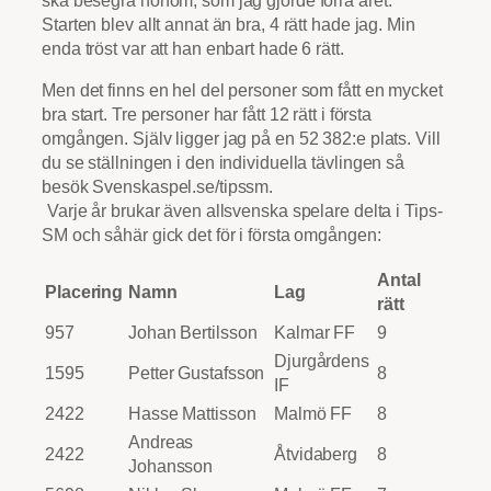
Starten blev allt annat än bra, 4 rätt hade jag. Min
enda tröst var att han enbart hade 6 rätt.
Men det finns en hel del personer som fått en mycket
bra start. Tre personer har fått 12 rätt i första
omgången. Själv ligger jag på en 52 382:e plats. Vill
du se ställningen i den individuella tävlingen så
besök Svenskaspel.se/tipssm.
Varje år brukar även allsvenska spelare delta i Tips-
SM och såhär gick det för i första omgången:
Antal
Placering
Namn
Lag
rätt
957
Johan Bertilsson
Kalmar FF
9
Djurgårdens
1595
Petter Gustafsson
8
IF
2422
Hasse Mattisson
Malmö FF
8
Andreas
2422
Åtvidaberg
8
Johansson