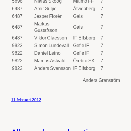
5698
Niklas Skoog
Malmö FF
7
6487
Amir Suljic
Åtvidaberg
7
6487
Jesper Florén
Gais
7
Markus
6487
Gais
7
Gustafsson
6487
Viktor Claesson
IF Elfsborg
7
9822
Simon Lundevall
Gefle IF
7
9822
Daniel Leino
Gefle IF
7
9822
Marcus Astvald
Örebro SK
7
9822
Anders Svensson
IF Elfsborg
7
Anders Granström
11 februari 2012