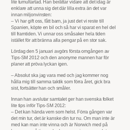
lite tumultartad. Han berättar vidare att det idag är
enklare att unna sig det där lilla extra än det var
innan miljonvinsten:
– Vi har gift oss, fått barn, ja just det vi reste till
Spanien, köpte en bil och så har vi sparat en hel del
till framtiden. Vi unnar oss småsaker hela tiden
istället för att bränna alla pengar på en stor sak.
Lördag den 5 januari avgörs första omgången av
Tips-SM 2012 och den anonyme mannen har för
planer att pröva lyckan igen.
– Absolut ska jag vara med och jag kommer nog
hålla mig till samma taktik som förra året, gick bra
sist, fortsätter han och småler.
Innan han avslutar samtalet ger han svenska folket
lite tips inför Tips-SM 2012:
– Det kan hända vem som helst. Förra gången var
det min tur, det är kanske din tur nu. Om man inte är
med kan man inte vinna och är Norwich med på