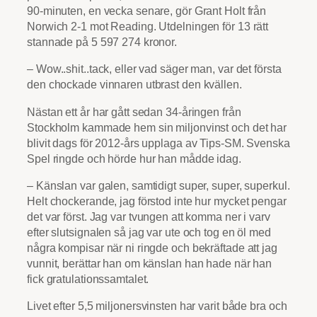
90-minuten, en vecka senare, gör Grant Holt från
Norwich 2-1 mot Reading. Utdelningen för 13 rätt
stannade på 5 597 274 kronor.
– Wow..shit..tack, eller vad säger man, var det första
den chockade vinnaren utbrast den kvällen.
Nästan ett år har gått sedan 34-åringen från
Stockholm kammade hem sin miljonvinst och det har
blivit dags för 2012-års upplaga av Tips-SM. Svenska
Spel ringde och hörde hur han mådde idag.
– Känslan var galen, samtidigt super, super, superkul.
Helt chockerande, jag förstod inte hur mycket pengar
det var först. Jag var tvungen att komma ner i varv
efter slutsignalen så jag var ute och tog en öl med
några kompisar när ni ringde och bekräftade att jag
vunnit, berättar han om känslan han hade när han
fick gratulationssamtalet.
Livet efter 5,5 miljonersvinsten har varit både bra och