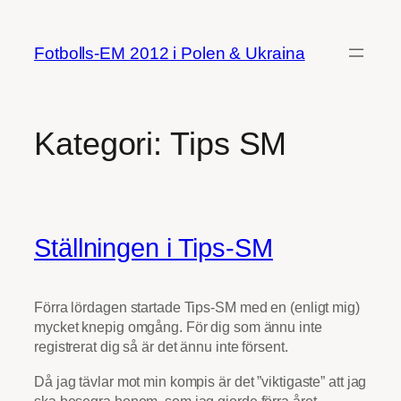
Hoppa
till
Fotbolls-EM 2012 i Polen & Ukraina
innehåll
Kategori:
Tips SM
Ställningen i Tips-SM
Förra lördagen startade Tips-SM med en (enligt mig)
mycket knepig omgång. För dig som ännu inte
registrerat dig så är det ännu inte försent.
Då jag tävlar mot min kompis är det ”viktigaste” att jag
ska besegra honom, som jag gjorde förra året.