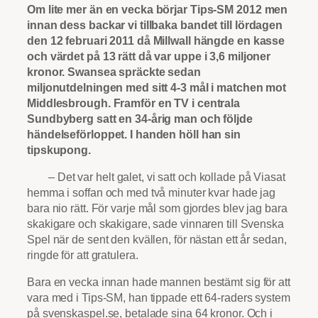
Om lite mer än en vecka börjar Tips-SM 2012 men
innan dess backar vi tillbaka bandet till
lördagen
den 12 februari 2011 då Millwall hängde en kasse
och värdet på 13 rätt då var uppe i 3,6 miljoner
kronor. Swansea spräckte sedan
miljonutdelningen med sitt 4-3 mål i matchen mot
Middlesbrough. Framför en TV i centrala
Sundbyberg satt en 34-årig man och följde
händelseförloppet. I handen höll han sin
tipskupong.
– Det var helt galet, vi satt och kollade på Viasat
hemma i soffan och med två minuter kvar hade jag
bara nio rätt. För varje mål som gjordes blev jag bara
skakigare och skakigare, sade vinnaren till Svenska
Spel när de sent den kvällen, för nästan ett år sedan,
ringde för att gratulera.
Bara en vecka innan hade mannen bestämt sig för att
vara med i Tips-SM, han tippade ett 64-raders system
på svenskaspel.se, betalade sina 64 kronor. Och i