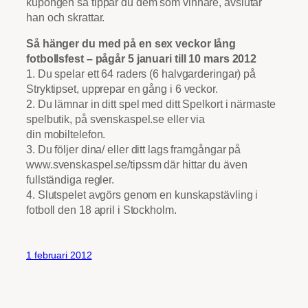
kupongen så tippar du dem som vinnare, avslutar
han och skrattar.
Så hänger du med på en sex veckor lång
fotbollsfest – pågår 5 januari till 10 mars 2012
1. Du spelar ett 64 raders (6 halvgarderingar) på
Stryktipset, upprepar en gång i 6 veckor.
2. Du lämnar in ditt spel med ditt Spelkort i närmaste
spelbutik, på svenskaspel.se eller via
din mobiltelefon.
3. Du följer dina/ eller ditt lags framgångar på
www.svenskaspel.se/tipssm där hittar du även
fullständiga regler.
4. Slutspelet avgörs genom en kunskapstävling i
fotboll den 18 april i Stockholm.
1 februari 2012