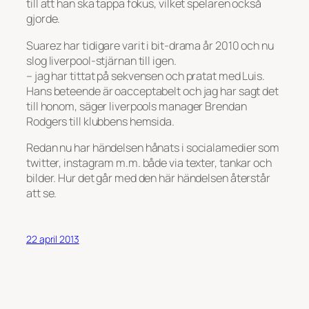
till att han ska tappa fokus, vilket spelaren också
gjorde.
Suarez har tidigare varit i bit-drama år 2010 och nu
slog liverpool-stjärnan till igen.
– jag har tittat på sekvensen och pratat med Luis.
Hans beteende är oacceptabelt och jag har sagt det
till honom, säger liverpools manager Brendan
Rodgers till klubbens hemsida.
Redan nu har händelsen hånats i socialamedier som
twitter, instagram m.m. både via texter, tankar och
bilder. Hur det går med den här händelsen återstår
att se.
22 april 2013