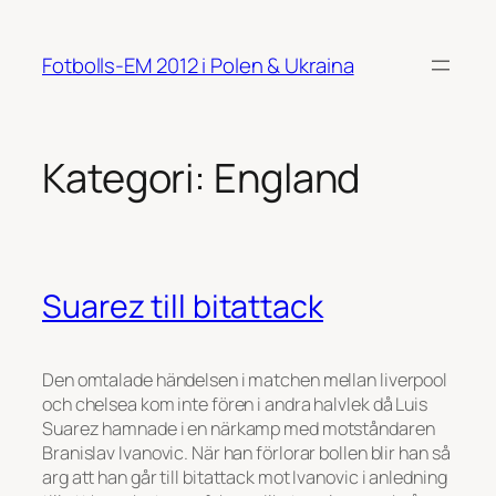
Hoppa
till
Fotbolls-EM 2012 i Polen & Ukraina
innehåll
Kategori:
England
Suarez till bitattack
Den omtalade händelsen i matchen mellan liverpool
och chelsea kom inte fören i andra halvlek då Luis
Suarez hamnade i en närkamp med motståndaren
Branislav Ivanovic. När han förlorar bollen blir han så
arg att han går till bitattack mot Ivanovic i anledning