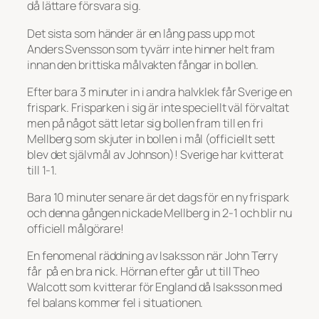
då lättare försvara sig.
Det sista som händer är en lång pass upp mot
Anders Svensson som tyvärr inte hinner helt fram
innan den brittiska målvakten fångar in bollen.
Efter bara 3 minuter in i andra halvklek får Sverige en
frispark. Frisparken i sig är inte speciellt väl förvaltat
men på något sätt letar sig bollen fram till en fri
Mellberg som skjuter in bollen i mål (officiellt sett
blev det självmål av Johnson)! Sverige har kvitterat
till 1-1.
Bara 10 minuter senare är det dags för en ny frispark
och denna gången nickade Mellberg in 2-1 och blir nu
officiell målgörare!
En fenomenal räddning av Isaksson när John Terry
får på en bra nick. Hörnan efter går ut till Theo
Walcott som kvitterar för England då Isaksson med
fel balans kommer fel i situationen.