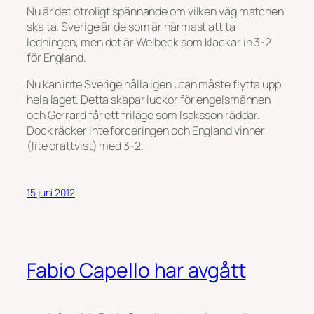
Nu är det otroligt spännande om vilken väg matchen
ska ta. Sverige är de som är närmast att ta
ledningen, men det är Welbeck som klackar in 3-2
för England.
Nu kan inte Sverige hålla igen utan måste flytta upp
hela laget. Detta skapar luckor för engelsmännen
och Gerrard får ett friläge som Isaksson räddar.
Dock räcker inte forceringen och England vinner
(lite orättvist) med 3-2.
15 juni 2012
Fabio Capello har avgått