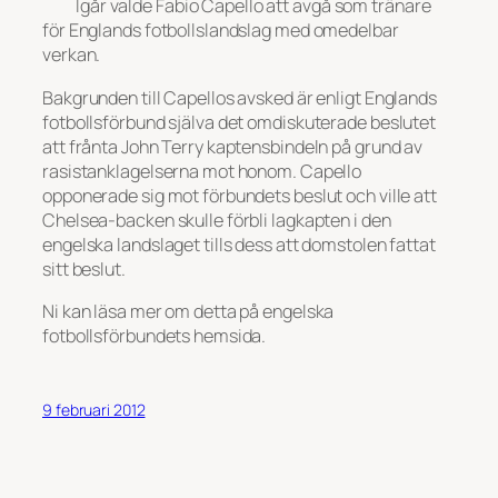
Igår valde Fabio Capello att avgå som tränare
för Englands fotbollslandslag med omedelbar
verkan.
Bakgrunden till Capellos avsked är enligt Englands
fotbollsförbund själva det omdiskuterade beslutet
att frånta John Terry kaptensbindeln på grund av
rasistanklagelserna mot honom. Capello
opponerade sig mot förbundets beslut och ville att
Chelsea-backen skulle förbli lagkapten i den
engelska landslaget tills dess att domstolen fattat
sitt beslut.
Ni kan läsa mer om detta på engelska
fotbollsförbundets hemsida.
9 februari 2012