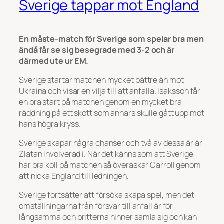
Sverige tappar mot England
En måste-match för Sverige som spelar bra men
ändå får se sig besegrade med 3-2 och är
därmed ute ur EM.
Sverige startar matchen mycket bättre än mot
Ukraina och visar en vilja till att anfalla. Isaksson får
en bra start på matchen genom en mycket bra
räddning på ett skott som annars skulle gått upp mot
hans högra kryss.
Sverige skapar några chanser och två av dessa är är
Zlatan involverad i. När det känns som att Sverige
har bra koll på matchen så överaskar Carroll genom
att nicka England till ledningen.
Sverige fortsätter att försöka skapa spel, men det
omställningarna från försvar till anfall är för
långsamma och britterna hinner samla sig och kan