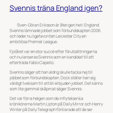
Svennis träna England igen?
Sven-Göran Eriksson är återigen het i England.
Svennis lämnade jobbet som förbundskapten 2006
och leder nu ligafavoriten Leicester City en
ambitiösa Premier League.
Fjolåret var en stor succé efter förutsättningarna
och nu lanseras Svennis som en kandidat till att
efterträda Fabio Capello.
Svennis säger att han aldrig skulle tacka nej till
jobbet som förbundskapten. Dock ställer han sig
väldigt tveksam till att bli erbjuden jobbet. Det känns
som lite gammal skåpmat säger Svennis.
Det var förra helgen som de inflytelserika
krönikörerna Martin Lipton på Daily Mirror och Henry
Winter på Daily Telegraph förklarade att de ser