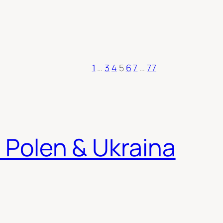
1
…
3
4
5
6
7
…
77
i Polen & Ukraina