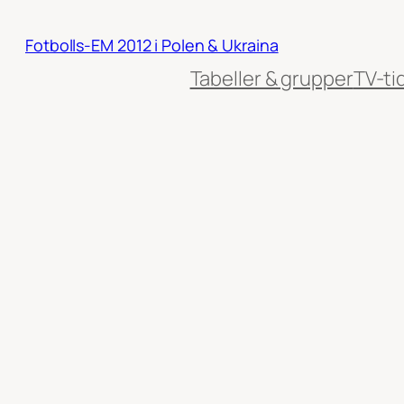
Hoppa
till
Fotbolls-EM 2012 i Polen & Ukraina
innehåll
Tabeller & grupper
TV-ti