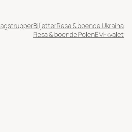
lagstrupper
Biljetter
Resa & boende Ukraina
Resa & boende Polen
EM-kvalet