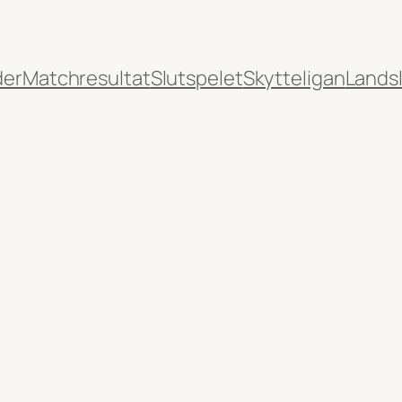
der
Matchresultat
Slutspelet
Skytteligan
Lands