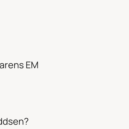
marens EM
oddsen?