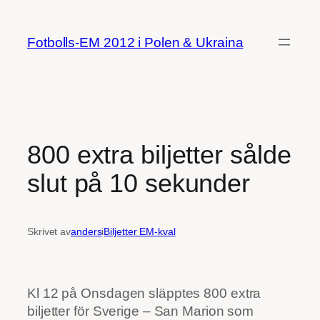
Hoppa
till
Fotbolls-EM 2012 i Polen & Ukraina
innehåll
800 extra biljetter sålde
slut på 10 sekunder
Skrivet av
anders
i
Biljetter EM-kval
Kl 12 på Onsdagen släpptes 800 extra
biljetter för Sverige – San Marion som